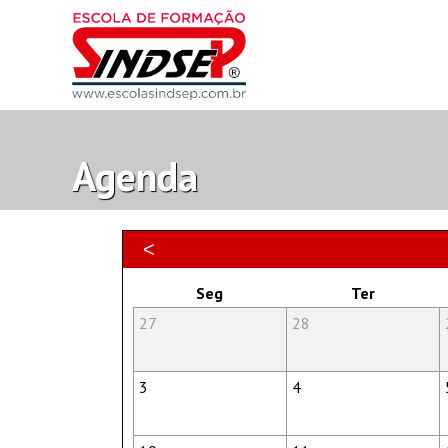
Agenda
<
Seg
Ter
27
28
3
4