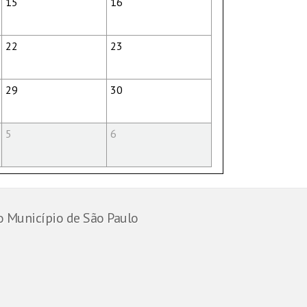
15
16
22
23
29
30
5
6
o Município de São Paulo