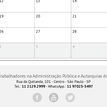
12
13
14
19
20
21
26
27
28
2
3
4
 Trabalhadores na Administração Pública e Autarquias d
Rua da Quitanda, 101 - Centro - São Paulo - SP
Tel.:
11 2129.2999
- WhatsApp.:
11 97025-5497